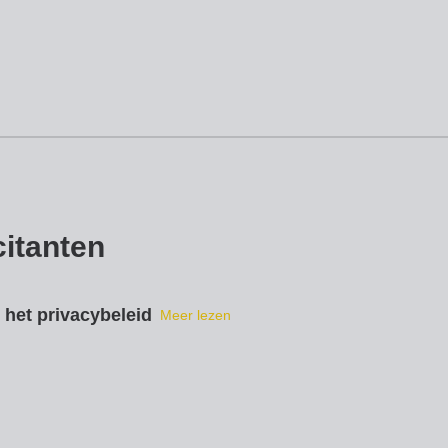
icitanten
het privacybeleid
Meer lezen