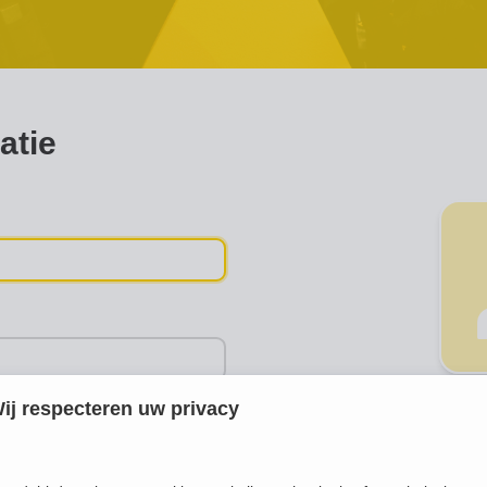
atie
ij respecteren uw privacy
Telefoon