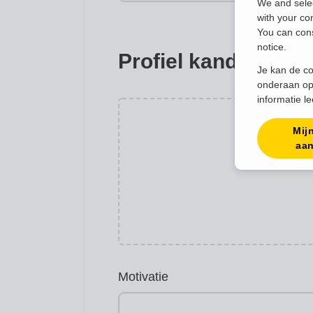
We and selec
with your co
You can cons
notice.
Profiel kandidaat
Je kan de co
onderaan op
informatie l
Mij
aa
Motivatie