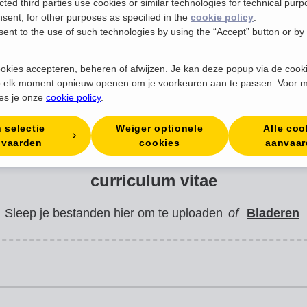
ted third parties use cookies or similar technologies for technical pur
nsent, for other purposes as specified in the
cookie policy
.
ent to the use of such technologies by using the “Accept” button or by 
okies accepteren, beheren of afwijzen. Je kan deze popup via de cook
 elk moment opnieuw openen om je voorkeuren aan te passen. Voor 
ees je onze
cookie policy
.
n selectie
Weiger optionele
Alle coo
nvaarden
cookies
aanvaa
curriculum vitae
Sleep je bestanden hier om te uploaden
of
Bladeren