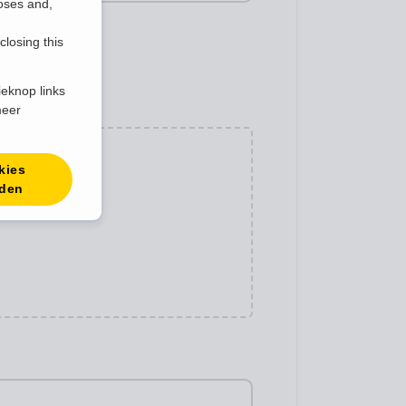
poses and,
closing this
ieknop links
meer
kies
rden